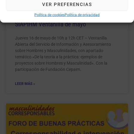
VER PREFERENCIAS
Política de cookies
Política de privacidad
SIAPIHM Ventanilla de mayo
Jueves 16 de mayo de 10h a 12h CET – Ventanilla
Abierta del Servicio de Información y Asesoramiento
sobre Hombres y Masculinidades, con apartado
temático «De la teoría a la práctica: ejemplos de
proyectos sobre Hombres y Masculinidad». Con la
participación de Fundación Cepaim.
LEER MÁS »