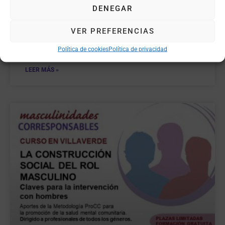
10 de mayo, de 9h a 18.30h – Fac. de Trabajo Social de
DENEGAR
la UCM (Somosaguas, Madrid). 1er Foro de Buenas
Prácticas sobre Corresponsabilidad e intervención
VER PREFERENCIAS
social con hombres des un enfoque transformador de
género.
Política de cookies
Política de privacidad
LEER MÁS »