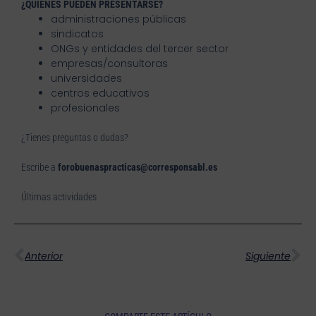
¿QUIÉNES PUEDEN PRESENTARSE?
administraciones públicas
sindicatos
ONGs y entidades del tercer sector
empresas/consultoras
universidades
centros educativos
profesionales
¿Tienes preguntas o dudas?
Escribe a
forobuenaspracticas@corresponsabl.es
Últimas actividades
Ant
Si
Anterior
Siguiente