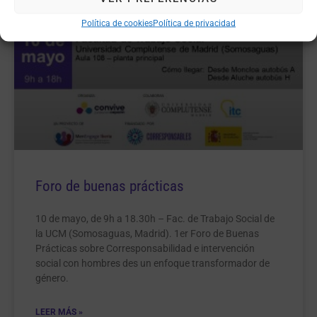
Política de cookies
Política de privacidad
Foro de buenas prácticas
10 de mayo, de 9h a 18.30h – Fac. de Trabajo Social de
la UCM (Somosaguas, Madrid). 1er Foro de Buenas
Prácticas sobre Corresponsabilidad e intervención
social con hombres des un enfoque transformador de
género.
LEER MÁS »