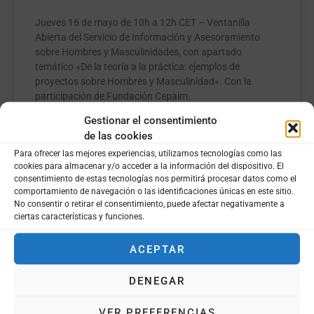
Jueves 16 de mayo de 10h a 12h CET – Ventanilla
Abierta del Servicio de Información y Asesoramiento
sobre Hombres y Masculinidades, con apartado
temático «De la teoría a la práctica: ejemplos de
proyectos sobre Hombres y Masculinidad». Con la
participación de Fundación Cepaim.
Gestionar el consentimiento
LEER MÁS »
de las cookies
Para ofrecer las mejores experiencias, utilizamos tecnologías como las
cookies para almacenar y/o acceder a la información del dispositivo. El
consentimiento de estas tecnologías nos permitirá procesar datos como el
comportamiento de navegación o las identificaciones únicas en este sitio.
No consentir o retirar el consentimiento, puede afectar negativamente a
ciertas características y funciones.
ACEPTAR
DENEGAR
VER PREFERENCIAS