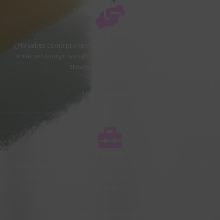
ASESORAMIENTO
¿No sabes cómo promover las masculinidades corresponsables
en tu entorno personal o profesional? Podemos darte pistas a
través de nuestro servicio.
PREGÚNTANOS
RECURSOS
Guías, material audiovisual y estudios para promover el cambio
personal y social de los hombres hacia los cuidados y la
igualdad.
ACCEDE A LOS RECURSOS