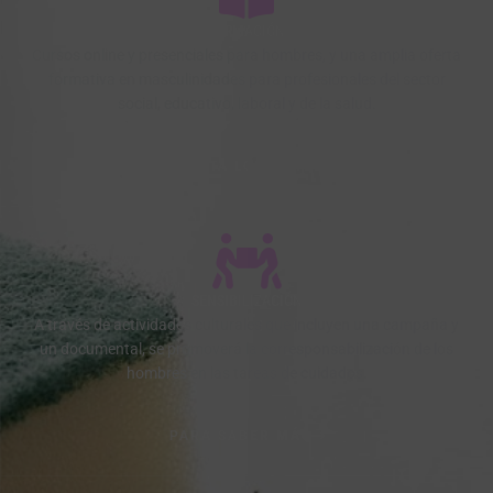
FORMACIÓN
Cursos online y presenciales para hombres, y una amplia oferta
formativa en masculinidades para profesionales del sector
social, educativo, laboral y de la salud.
CONSULTA LOS CURSOS
SENSIBILIZACIÓN
A través de actividades culturales que incluyen una campaña y
un documental, se promoverá la corresponsabilización de los
hombres en las tareas de cuidados.
PARA SABER MÁS