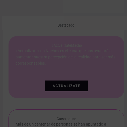
Destacado
#ActualízateMacho
«Actualízate con Nacho» es el canal que nos ayudará a
aumentar nuestra percepción de la realidad para ser más
corresponsables.
ACTUALÍZATE
Curso online
Más de un centenar de personas se han apuntado a