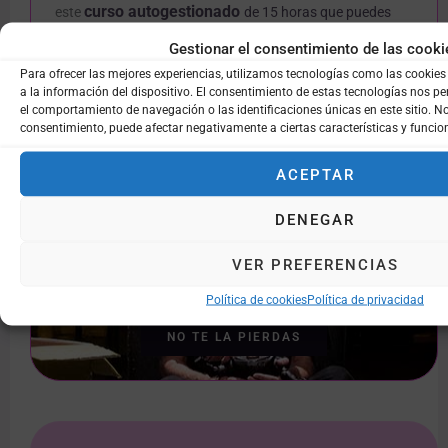
curso autogestionado
este
de
15 horas que puedes
cursar a tu ritmo.
Gestionar el consentimiento de las cooki
Para ofrecer las mejores experiencias, utilizamos tecnologías como las cookie
MATRICÚLATE AQUI
a la información del dispositivo. El consentimiento de estas tecnologías nos p
el comportamiento de navegación o las identificaciones únicas en este sitio. No 
consentimiento, puede afectar negativamente a ciertas características y funcio
ACEPTAR
DENEGAR
Homo Ausente
Una obra de teatro de la compañía Señora Rojo e
VER PREFERENCIAS
interpretada por Pablo Huetos. En el Teatro Cuarta Pared
de Madrid hasta el 30 de marzo.
Política de cookies
Política de privacidad
NO TE LA PIERDAS