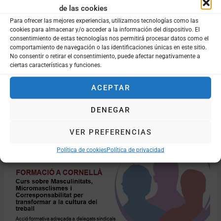
Curs d’itervenció psicosocial –
de las cookies
Para ofrecer las mejores experiencias, utilizamos tecnologías como las
Amposta
cookies para almacenar y/o acceder a la información del dispositivo. El
consentimiento de estas tecnologías nos permitirá procesar datos como el
Deja un comentario
/
Sin categoría
/
corresponsabl.es
comportamiento de navegación o las identificaciones únicas en este sitio.
No consentir o retirar el consentimiento, puede afectar negativamente a
17 de novembre, de 10h a 14h. Dirigit a professionals i entitats
ciertas características y funciones.
que es plantegin començar a intervenir o millorar la intervenció
psicosocial amb homes i nois
ACEPTAR
Leer más »
DENEGAR
VER PREFERENCIAS
Curs
Política de cookies
Política de privacidad
per
delegats
CCOO
–
Cornellà