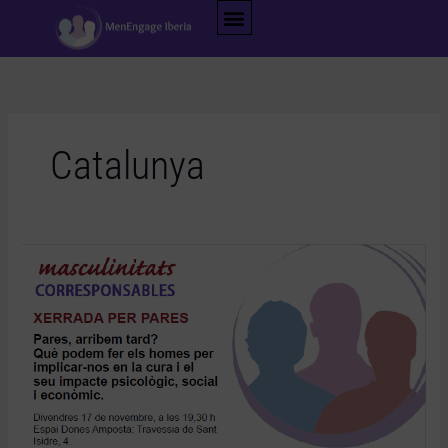
Ir
al
contenido
Catalunya
Xerrada
per
pares
–
Amposta