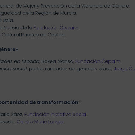
eneral de Mujer y Prevención de la Violencia de Género.
e Igualdad de la Región de Murcia.
urcia.
en Murcia de la
Fundación Cepaim
.
Cultural Puertas de Castilla.
género»
idades en España
, Bakea Alonso,
Fundación Cepaim
.
ción social
: particularidades de género y clase,
Jorge Ca
portunidad de transformación”
ilario Sáez,
Fundación Iniciativa Social
.
Losada,
Centro Marie Langer
.