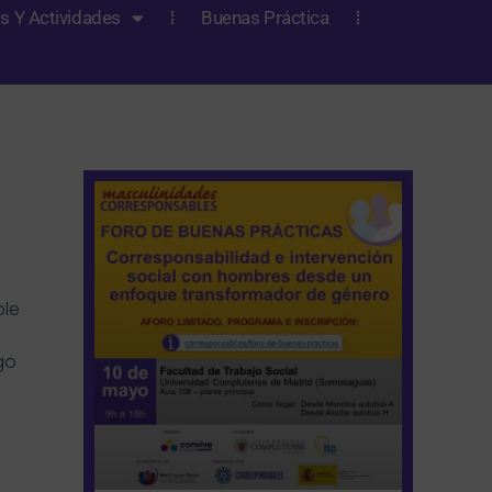
s Y Actividades
Buenas Práctica
Página
Página
Página
Página
Página
ble
go