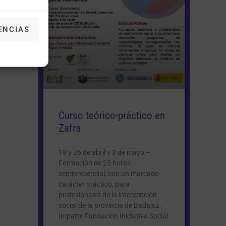
ENCIAS
Curso teórico-práctico en
Zafra
19 y 26 de abril y 3 de mayo –
Formación de 25 horas
semipresencial, con un marcado
carácter práctico, para
profesionales de la intervención
social de la provincia de Badajoz.
Imparte Fundación Iniciativa Social