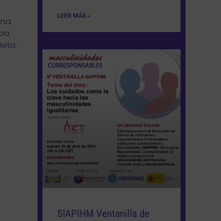
LEER MÁS »
ena.
ia.
Beta
.
SIAPIHM Ventanilla de