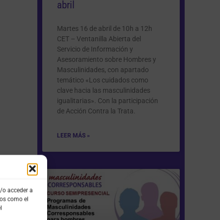
abril
Martes 16 de abril de 10h a 12h
CET – Ventanilla Abierta del
Servicio de Información y
Asesoramiento sobre Hombres y
Masculinidades, con apartado
temático «Los cuidados como
clave hacia las masculinidades
igualitarias». Con la participación
de Acción Contra la Trata.
LEER MÁS »
y/o acceder a
tos como el
l