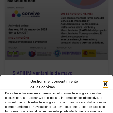
SIAPIHM Ventanilla de mayo
Gestionar el consentimiento
Jueves 16 de mayo de 10h a 12h CET – Ventanilla
de las cookies
Abierta del Servicio de Información y Asesoramiento
Para ofrecer las mejores experiencias, utilizamos tecnologías como las
sobre Hombres y Masculinidades, con apartado
cookies para almacenar y/o acceder a la información del dispositivo. El
temático «De la teoría a la práctica: ejemplos de
consentimiento de estas tecnologías nos permitirá procesar datos como el
proyectos sobre Hombres y Masculinidad». Con la
comportamiento de navegación o las identificaciones únicas en este sitio.
participación de Fundación Cepaim.
No consentir o retirar el consentimiento, puede afectar negativamente a