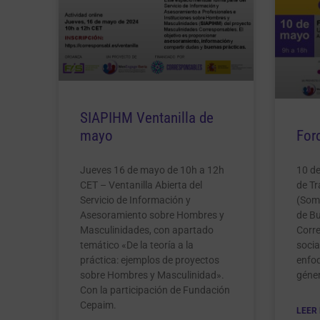
SIAPIHM Ventanilla de
mayo
For
Jueves 16 de mayo de 10h a 12h
10 de
CET – Ventanilla Abierta del
de Tr
Servicio de Información y
(Som
Asesoramiento sobre Hombres y
de B
Masculinidades, con apartado
Corre
temático «De la teoría a la
soci
práctica: ejemplos de proyectos
enfo
sobre Hombres y Masculinidad».
géne
Con la participación de Fundación
Cepaim.
LEER