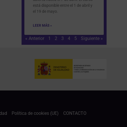
está disponible entre el 1 de abril y
el 19 de mayo.
LEER MÁS »
« Anterior
1
2
3
4
5
Siguiente »
idad
Política de cookies (UE)
CONTACTO