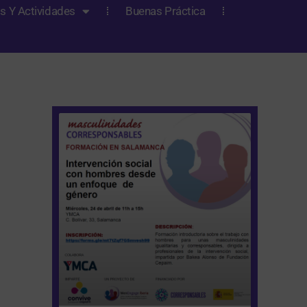
s Y Actividades
Buenas Práctica
Página
Página
Página
Página
Página
a