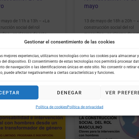
yo
mayo
e mayo de 11h a 13h – «La
13 de mayo de 18h a 20h – 
rucción social del rol
construcción social del rol
lino» es el tema de este
masculino» es el tema de est
ntro online impartido por
encuentro online impartido p
Gestionar el consentimiento de las cookies
ro Marie Langer – ProCC en
Centro Marie Langer – ProC
oración con la Universidad
colaboración con PACAP Ille
las mejores experiencias, utilizamos tecnologías como las cookies para almacenar 
lutense de Madrid
Balears
n del dispositivo. El consentimiento de estas tecnologías nos permitirá procesar da
 de navegación o las identificaciones únicas en este sitio. No consentir o retirar e
o, puede afectar negativamente a ciertas características y funciones.
 MÁS »
LEER MÁS »
CEPTAR
DENEGAR
VER PREFER
Política de cookies
Política de privacidad